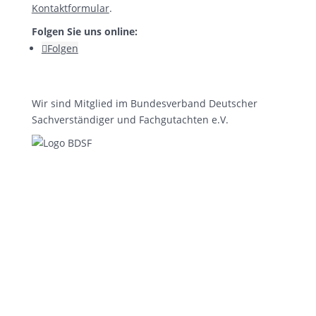
Kontaktformular
.
Folgen Sie uns online:
Folgen
Wir sind Mitglied im Bundesverband Deutscher
Sachverständiger und Fachgutachten e.V.
Wichtige Links:
Startseite
Kontakt
Datenschutz
Impressum
Wir sind Mitglied im Bundesverband