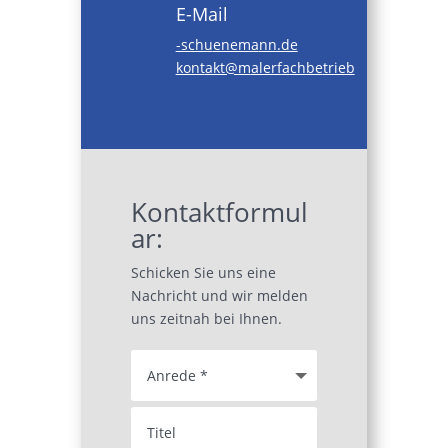
E-Mail
uhcs-
amene
ed.nn
tnok
m@tka
frela
ebhca
beirt
Kontaktformul
ar:
Schicken Sie uns eine
Nachricht und wir melden
uns zeitnah bei Ihnen.